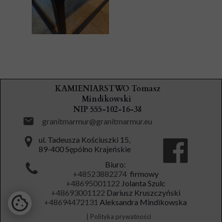
KAMIENIARSTWO Tomasz
Mindikowski
NIP 555-102-16-38
granitmarmur@granitmarmur.eu
ul. Tadeusza Kościuszki 15,
89-400 Sępólno Krajeńskie
Biuro:
+48523882274
firmowy
+48695001122
Jolanta Szulc
+48693001122
Dariusz Kruszczyński
+48694472131
Aleksandra Mindikowska
| Polityka prywatności