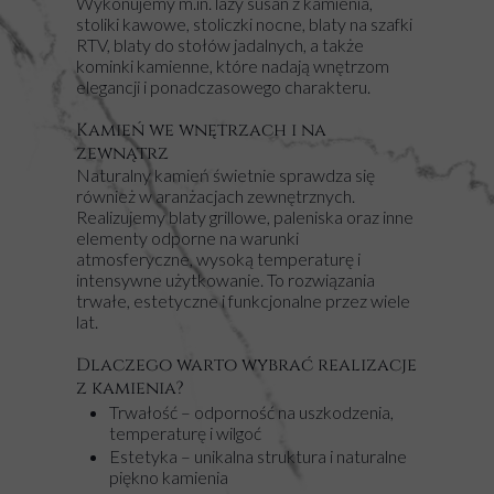
Wykonujemy m.in. lazy susan z kamienia,
stoliki kawowe, stoliczki nocne, blaty na szafki
RTV, blaty do stołów jadalnych, a także
kominki kamienne, które nadają wnętrzom
elegancji i ponadczasowego charakteru.
Kamień we wnętrzach i na
zewnątrz
Naturalny kamień świetnie sprawdza się
również w aranżacjach zewnętrznych.
Realizujemy blaty grillowe, paleniska oraz inne
elementy odporne na warunki
atmosferyczne, wysoką temperaturę i
intensywne użytkowanie. To rozwiązania
trwałe, estetyczne i funkcjonalne przez wiele
lat.
Dlaczego warto wybrać realizacje
z kamienia?
Trwałość – odporność na uszkodzenia,
temperaturę i wilgoć
Estetyka – unikalna struktura i naturalne
piękno kamienia