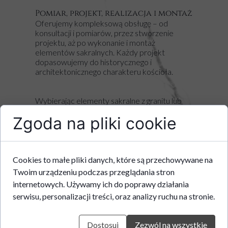
Pomiar, projekt, realizacja i montaż
Oferujemy kompleksową obsługę – od
konsultacji i pomiarów, przez stworzenie
projektu, aż po wykonanie i montaż
elementów sakralnych. Każdy projekt
dopasowujemy do historycznego i
architektonicznego charakteru kościoła.
Wybierając elementy sakralne z granitu lub
marmuru, inwestujesz w trwałość i
Zgoda na pliki cookie
szlachetność, które przetrwają
dziesięciolecia.
Zapraszamy do kontaktu – przygotujemy
projekt i doradzimy najlepsze rozwiązania dla
architektury świątyni.
Cookies to małe pliki danych, które są przechowywane na
Twoim urządzeniu podczas przeglądania stron
Elementy budownictwa
internetowych. Używamy ich do poprawy działania
sakralnego granit Mylonit, Pre
serwisu, personalizacji treści, oraz analizy ruchu na stronie.
mium Black wraz z marmurem
Carrara
Dostosuj
Zezwól na wszystkie