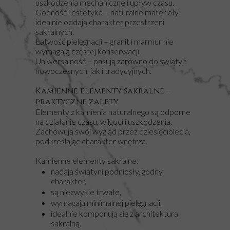
uszkodzenia mechaniczne i upływ czasu.
Godność i estetyka – naturalne materiały
idealnie oddają charakter przestrzeni
sakralnych.
Łatwość pielęgnacji – granit i marmur nie
wymagają częstej konserwacji.
Uniwersalność – pasują zarówno do świątyń
nowoczesnych, jak i tradycyjnych.
Kamienne elementy sakralne –
praktyczne zalety
Elementy z kamienia naturalnego są odporne
na działanie czasu, wilgoci i uszkodzenia.
Zachowują swój wygląd przez dziesięciolecia,
podkreślając charakter wnętrza.
Kamienne elementy sakralne:
nadają świątyni podniosły, godny
charakter,
są niezwykle trwałe,
wymagają minimalnej pielęgnacji,
idealnie komponują się z architekturą
sakralną.